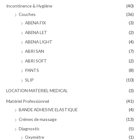
Incontinence & Hygiène
(40)
Couches
(36)
ABENA FIX
(3)
ABENA LET
(2)
ABENA LIGHT
(4)
ABRI SAN
(7)
ABRI SOFT
(2)
PANTS
(8)
SLIP
(10)
LOCATION MATERIEL MEDICAL
(3)
Matériel Professionnel
(41)
BANDE ADHESIVE ELASTIQUE
(4)
Crèmes de massage
(13)
Diagnostic
(5)
Oxymètre
(1)