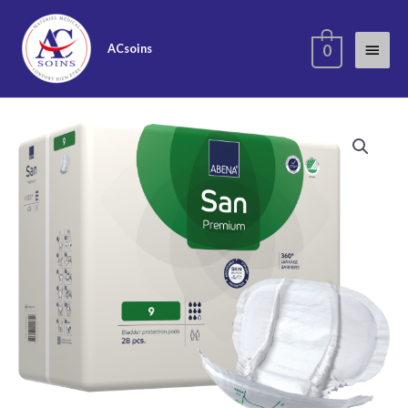
ACsoins
0